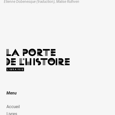
Etienne Dobenesque (traduction),
Malise Ruthven
Menu
Accueil
Livres