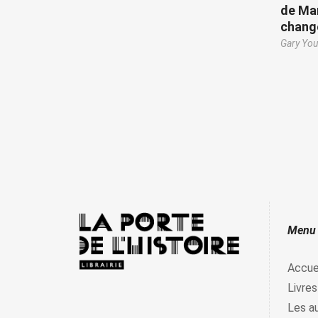
de Mar
chang
Gary Yo
Menu
Accue
Livres
Les a