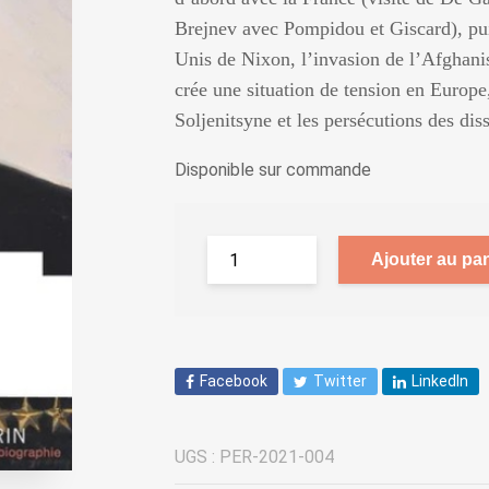
Brejnev avec Pompidou et Giscard), pui
Unis de Nixon, l’invasion de l’Afghani
crée une situation de tension en Europe
Soljenitsyne et les persécutions des dis
Disponible sur commande
Ajouter au pan
Facebook
Twitter
LinkedIn
UGS :
PER-2021-004