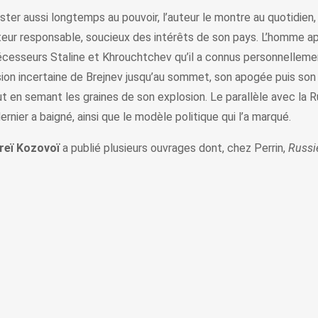
er aussi longtemps au pouvoir, l’auteur le montre au quotidien, f
tateur responsable, soucieux des intérêts de son pays. L’homme 
décesseurs Staline et Khrouchtchev qu’il a connus personnelleme
ion incertaine de Brejnev jusqu’au sommet, son apogée puis son dé
ut en semant les graines de son explosion. Le parallèle avec la 
nier a baigné, ainsi que le modèle politique qui l’a marqué.
reï Kozovoï
a publié plusieurs ouvrages dont, chez Perrin,
Russie