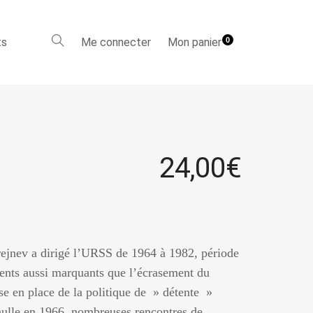
ts
Me connecter
Mon panier
0
24,00
€
Brejnev a dirigé l’URSS de 1964 à 1982, période
ents aussi marquants que l’écrasement du
se en place de la politique de » détente »
aulle en 1966, nombreuses rencontres de