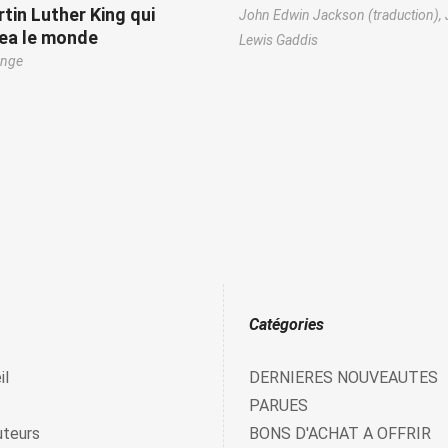
tin Luther King qui
John Edwin Jackson (traduction),
ea le monde
Lewis Gaddis
unge
Catégories
il
DERNIERES NOUVEAUTES
PARUES
uteurs
BONS D'ACHAT A OFFRIR