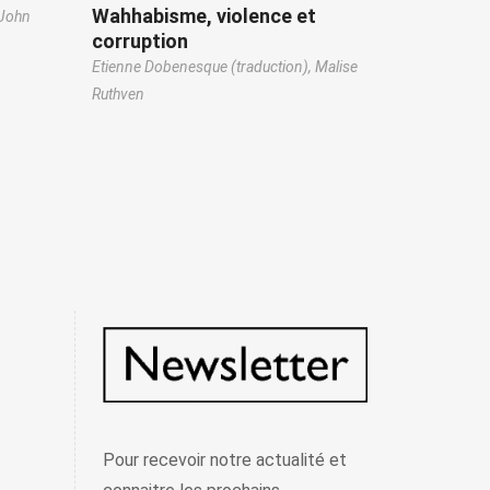
Wahhabisme, violence et
John
corruption
Etienne Dobenesque (traduction),
Malise
Ruthven
Pour recevoir notre actualité et