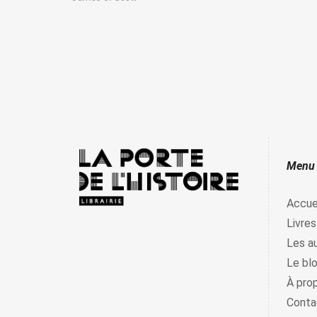
Menu
Accue
Livres
Les a
Le bl
À pro
Conta