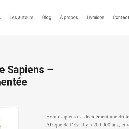
s
Les auteurs
Blog
À propos
Livraison
Contac
de Sapiens –
mentée
Homo sapiens est décidément une drôle 
Afrique de l’Est il y a 200 000 ans, et v