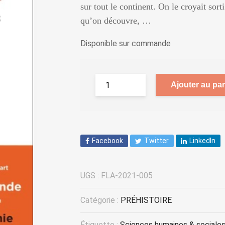
sur tout le continent. On le croyait sort
qu’on découvre, …
Disponible sur commande
Ajouter au pan
Facebook
Twitter
LinkedIn
UGS :
FLA-2021-005
Catégorie :
PRÉHISTOIRE
Étiquette :
Sciences humaines & sociale