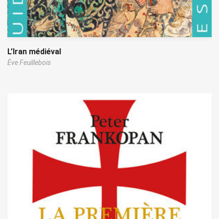
L’Iran médiéval
Ève Feuillebois