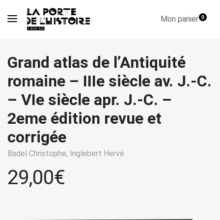
Mon panier
0
Grand atlas de l’Antiquité
romaine – IIIe siècle av. J.-C.
– VIe siècle apr. J.-C. –
2eme édition revue et
corrigée
Badel Christophe,
Inglebert Hervé
29,00
€