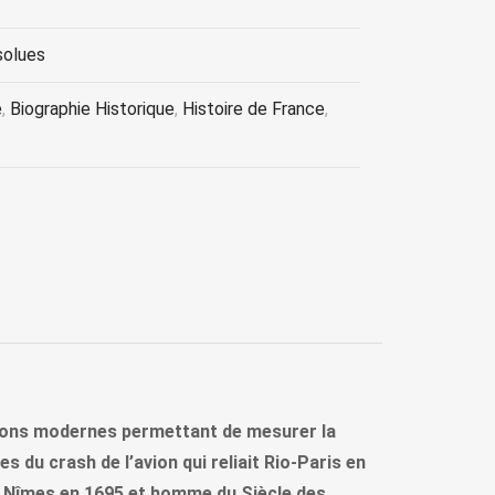
solues
e
,
Biographie Historique
,
Histoire de France
,
 avions modernes permettant de mesurer la
s du crash de l’avion qui reliait Rio-Paris en
 de Nîmes en 1695 et homme du Siècle des