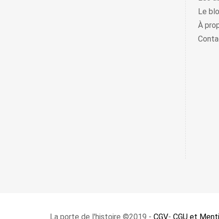
Le bl
À pro
Conta
La porte de l'histoire ©2019 -
CGV
-
CGU et Menti