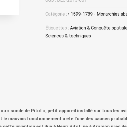
UGS :
DEC-2015-001
Catégorie :
• 1599-1789 - Monarchies ab
Étiquettes :
Aviation & Conquête spatial
Sciences & techniques
» ou « sonde de Pitot », petit appareil installé sur tous les
nt le mauvais fonctionnement a été l’une des causes probable
que cette invention est due à Henri Pitot, né à Aramon près