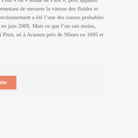
Pitot » ou « sonde de Pitot », petit appareil
rmettant de mesurer la vitesse des fluides et
onctionnement a été l’une des causes probables
s en juin 2009. Mais ce que l’on sait moins,
ri Pitot, né à Aramon près de Nîmes en 1695 et
ier