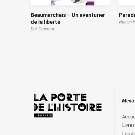
Beaumarchais – Un aventurier
Parad
de la liberté
Nathan W
Erik Orsenna
Menu
Accue
Livres
Les a