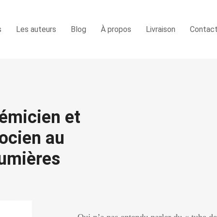
s
Les auteurs
Blog
À propos
Livraison
Contac
démicien et
ocien au
Lumières