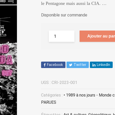
le Pentagone mais aussi la CIA. …
Disponible sur commande
Ajouter au pan
Facebook
Twitter
LinkedIn
UGS :
CRI-2023-001
Catégories :
• 1989 à nos jours - Monde 
PARUES
Étiquettes :
Art & culture
,
Géopolitique
,
H