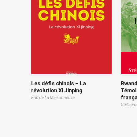
Les défis chinois – La
Rwanda
révolution Xi Jinping
Témoig
frança
Eric de La Maisonneuve
Guillaum