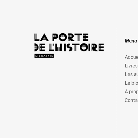
Menu
Accue
Livres
Les a
Le bl
À pro
Conta