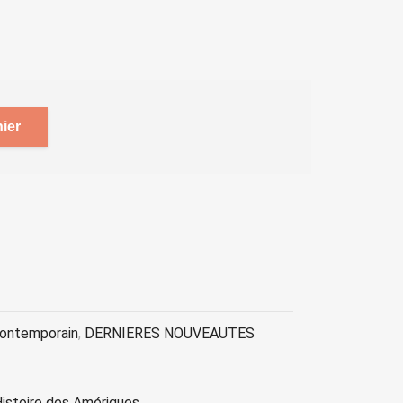
ier
contemporain
,
DERNIERES NOUVEAUTES
istoire des Amériques