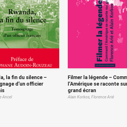
, la fin du silence –
Filmer la légende – Com
nage d’un officier
l’Amérique se raconte su
is
grand écran
e Ancel
Alain Korkos,
Florence Arié