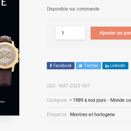
Disponible sur commande
Ajouter au pan
Facebook
Twitter
LinkedIn
UGS :
WAT-2023-001
Catégorie :
• 1989 à nos jours - Monde c
Étiquette :
Montres et horlogerie