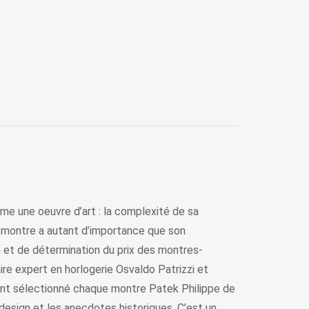
mme une oeuvre d’art : la complexité de sa
ne montre a autant d’importance que son
on et de détermination du prix des montres-
ire expert en horlogerie Osvaldo Patrizzi et
x, ont sélectionné chaque montre Patek Philippe de
 design et les anecdotes historiques. C’est un