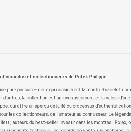
aficionados et collectionneurs de Patek Philippe
 d’une pure passion – ceux qui considèrent la montre-bracelet co
 d’autres, la collection est un investissement et la valeur d’u
ippe, qui offre un aperçu détaillé du processus d’authentificati
pour les collectionneurs, de l’amateur au connaisseur. Le légenda
pelletti, auteurs du best-seller Investir dans les montres : Role
 la supériorité technique, les records de vente aux enchères, le