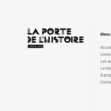
Menu
Accue
Livres
Les a
Le bl
À pro
Conta