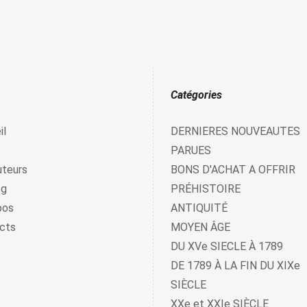
Catégories
il
DERNIERES NOUVEAUTES
PARUES
uteurs
BONS D'ACHAT A OFFRIR
og
PRÉHISTOIRE
pos
ANTIQUITÉ
cts
MOYEN ÂGE
DU XVe SIECLE À 1789
DE 1789 À LA FIN DU XIXe
SIÈCLE
XXe et XXIe SIÈCLE