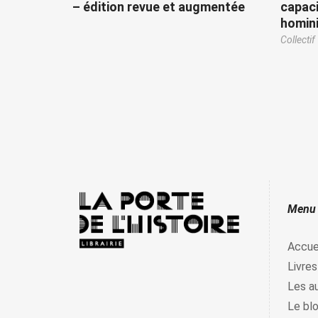
– édition revue et augmentée
capaci
homini
Collectif
Menu
Accue
Livres
Les a
Le bl