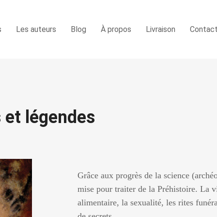
s
Les auteurs
Blog
À propos
Livraison
Contac
s et légendes
Grâce aux progrès de la science (arché
mise pour traiter de la Préhistoire. La 
alimentaire, la sexualité, les rites fun
de secrets. …