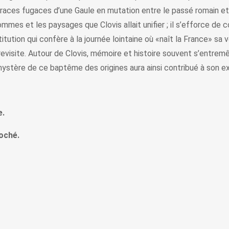
s traces fugaces d’une Gaule en mutation entre le passé romain et 
mmes et les paysages que Clovis allait unifier ; il s’efforce de 
tution qui confère à la journée lointaine où «naît la France» sa 
revisite. Autour de Clovis, mémoire et histoire souvent s’entrem
mystère de ce baptême des origines aura ainsi contribué à son ex
e.
roché.