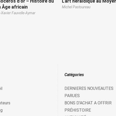
nocéros d’or – Histoire du
L’art héraldique au Moye
Âge africain
Michel Pastoureau
-Xavier Fauvelle-Aymar
Catégories
il
DERNIERES NOUVEAUTES
PARUES
uteurs
BONS D'ACHAT A OFFRIR
og
PRÉHISTOIRE