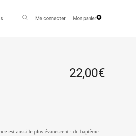
ts
Me connecter
Mon panier
0
22,00
€
ance est aussi le plus évanescent : du baptême