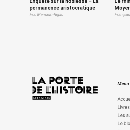
Enquête sur la noblesse – La
Le rhi
permanence aristocratique
Moyen 
Eric Mension-Rigau
François
Menu
Accue
Livres
Les a
Le bl