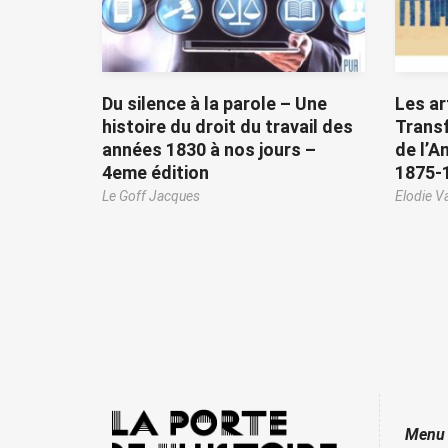
Du silence à la parole – Une
Les ar
histoire du droit du travail des
Trans
années 1830 à nos jours –
de l’A
4eme édition
1875-
Le Goff Jacques
Elodie V
Menu