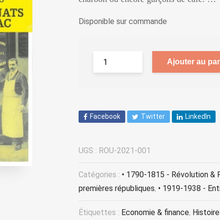
Disponible sur commande
Ajouter au pan
Facebook
Twitter
LinkedIn
UGS :
ROU-2021-001
Catégories :
• 1790-1815 - Révolution & 
premières républiques
,
• 1919-1938 - Ent
Étiquettes :
Economie & finance
,
Histoir