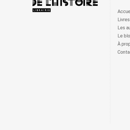
Accue
Livres
Les a
Le bl
À pro
Conta