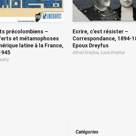
ts précolombiens –
Ecrire, c’est résister –
ferts et métamophoses
Correspondance, 1894-1
mérique latine à la France,
Epoux Dreyfus
1945
Alfred Dreyfus,
Lucie Dreyfus
audry
Catégories