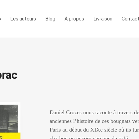
s
Les auteurs
Blog
À propos
Livraison
Contac
brac
Daniel Crozes nous raconte à travers 
anciennes l’histoire de ces bougnats ve
Paris au début du XIXe siècle où ils fur
charbon ou encore garçons de café. …