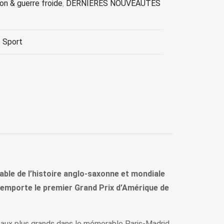
on & guerre froide
,
DERNIERES NOUVEAUTES
,
Sport
nable de l’histoire anglo-saxonne et mondiale
remporte le premier Grand Prix d’Amérique de
 aux plus grands dans le mémorable Paris-Madrid,