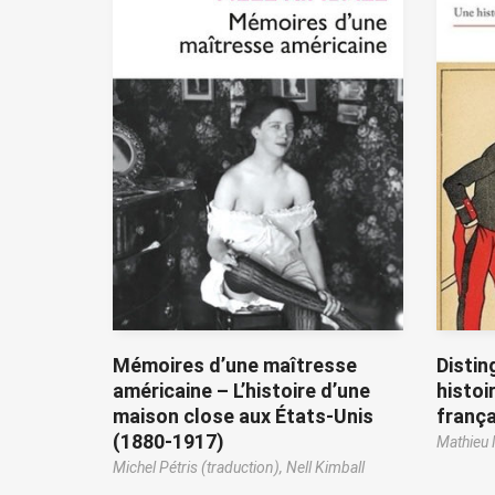
Mémoires d’une maîtresse
Distin
américaine – L’histoire d’une
histoi
maison close aux États-Unis
frança
(1880-1917)
Mathieu 
Michel Pétris (traduction),
Nell Kimball