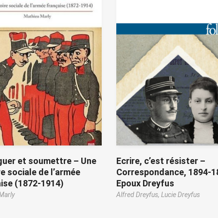
guer et soumettre – Une
Ecrire, c’est résister –
re sociale de l’armée
Correspondance, 1894-1
ise (1872-1914)
Epoux Dreyfus
Marly
Alfred Dreyfus,
Lucie Dreyfus