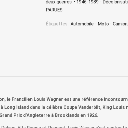
deux guerres
,
• 1946-1989 - Décolonisati
PARUES
Étiquettes :
Automobile - Moto - Camion
ion, le Francilien Louis Wagner est une référence incontour
à Long Island dans la célèbre Coupe Vanderbilt, King Louis 
 Grand Prix d’Angleterre à Brooklands en 1926.
t, Delage, Alfa Romeo et Peugeot, Louis Wagner s’est confronté