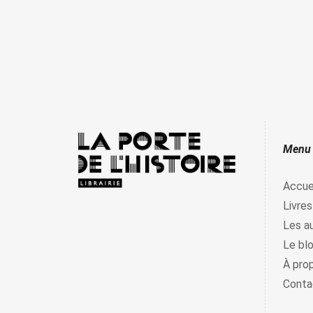
Menu
Accue
Livres
Les a
Le bl
À pro
Conta