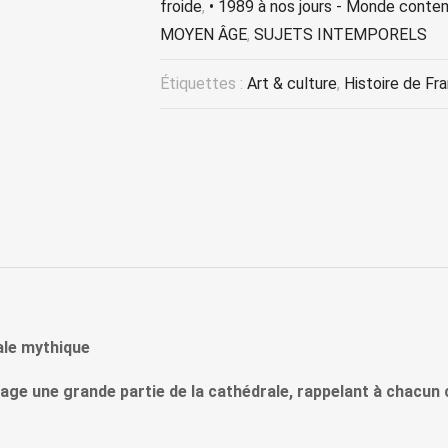
froide
,
• 1989 à nos jours - Monde conte
MOYEN ÂGE
,
SUJETS INTEMPORELS
Étiquettes :
Art & culture
,
Histoire de Fr
ale mythique
avage une grande partie de la cathédrale, rappelant à chacun