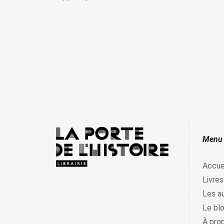
Menu
Accue
Livres
Les a
Le bl
À pro