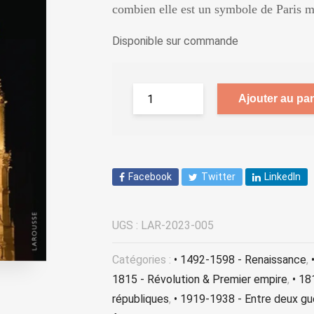
combien elle est un symbole de Paris ma
Disponible sur commande
Ajouter au pan
Facebook
Twitter
LinkedIn
UGS :
LAR-2023-005
Catégories :
• 1492-1598 - Renaissance
,
1815 - Révolution & Premier empire
,
• 18
républiques
,
• 1919-1938 - Entre deux gu