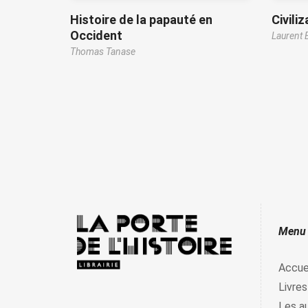
Histoire de la papauté en
Civili
Occident
Laurent 
Thomas Tanase
Menu
Accue
Livres
Les a