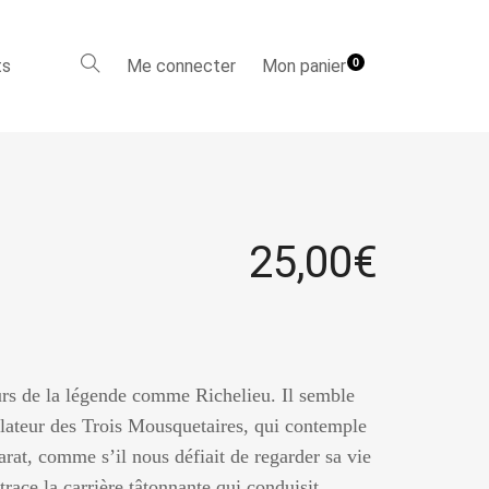
ts
Me connecter
Mon panier
0
25,00
€
rs de la légende comme Richelieu. Il semble
ulateur des Trois Mousquetaires, qui contemple
arat, comme s’il nous défiait de regarder sa vie
race la carrière tâtonnante qui conduisit