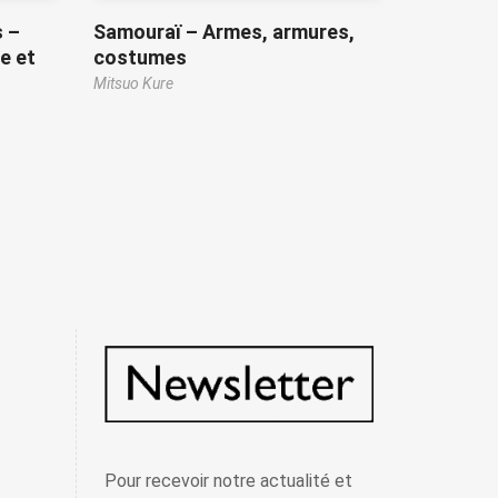
s –
Samouraï – Armes, armures,
e et
costumes
Mitsuo Kure
Pour recevoir notre actualité et