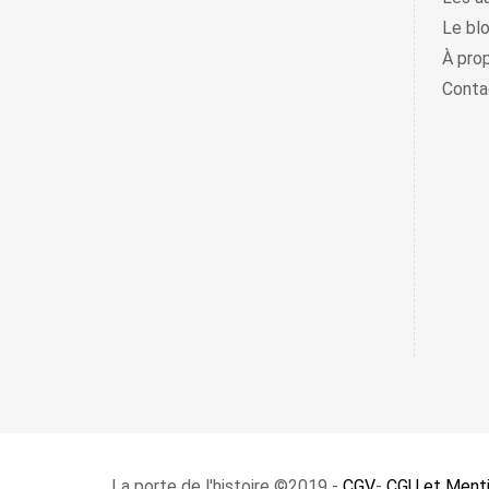
Le bl
À pro
Conta
La porte de l'histoire ©2019 -
CGV
-
CGU et Menti