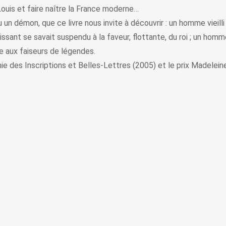
e Louis et faire naître la France moderne…
n démon, que ce livre nous invite à découvrir : un homme vieilli a
issant se savait suspendu à la faveur, flottante, du roi ; un homme
se aux faiseurs de légendes.
mie des Inscriptions et Belles-Lettres (2005) et le prix Madele