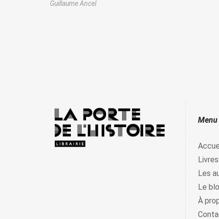
Guillaume Ancel
Menu
Accue
Livres
Les a
Le bl
À pro
Conta