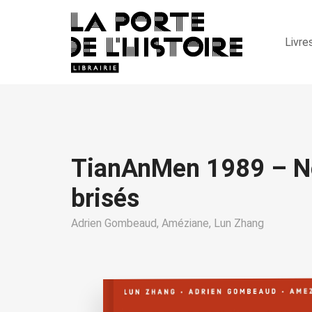
Livre
TianAnMen 1989 – No
brisés
Adrien Gombeaud,
Améziane,
Lun Zhang