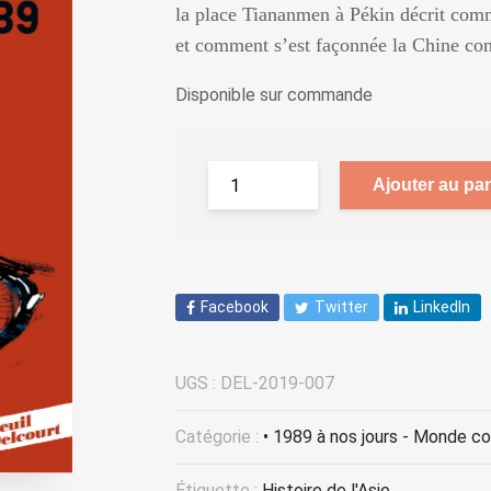
la place Tiananmen à Pékin décrit comm
et comment s’est façonnée la Chine c
Disponible sur commande
Ajouter au pan
Facebook
Twitter
LinkedIn
UGS :
DEL-2019-007
Catégorie :
• 1989 à nos jours - Monde c
Étiquette :
Histoire de l'Asie