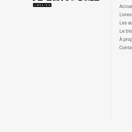
Accue
Livres
Les a
Le bl
À pro
Conta