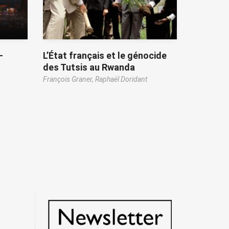
-
L’État français et le génocide
des Tutsis au Rwanda
François Graner,
Raphaël Doridant