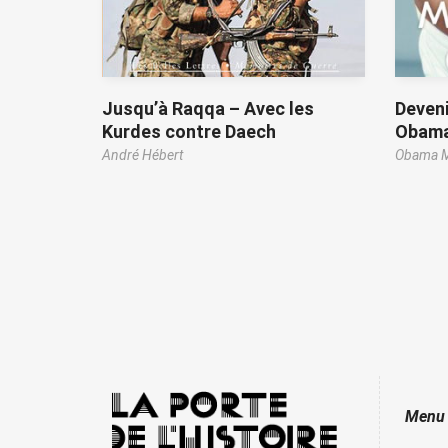
Jusqu’à Raqqa – Avec les
Deveni
Kurdes contre Daech
Obam
André Hébert
Obama M
Menu