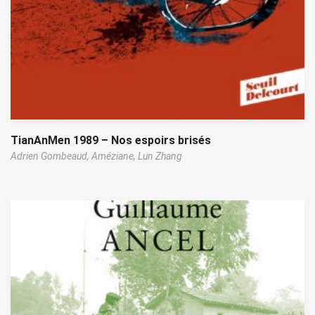
TianAnMen 1989 – Nos espoirs brisés
Adrien Gombeaud,
Améziane,
Lun Zhang