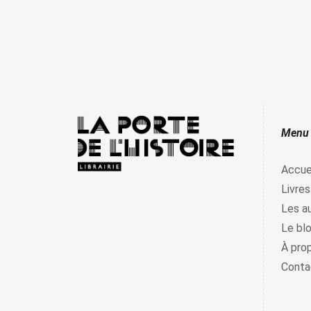
Menu
Accue
Livres
Les a
Le bl
À pro
Conta