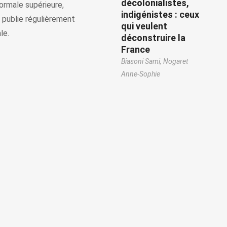
décolonialistes,
ormale supérieure,
indigénistes : ceux
 publie régulièrement
qui veulent
le.
déconstruire la
France
Biasoni Sami,
Nogaret
Anne-Sophie