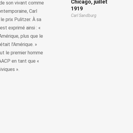
Chicago, juillet
é de son vivant comme
1919
contemporaine, Carl
Carl Sandburg
e prix Pulitzer. À sa
st exprimé ainsi : «
'Amérique, plus que le
était l'Amérique. »
 fut le premier homme
NAACP en tant que «
iviques ».