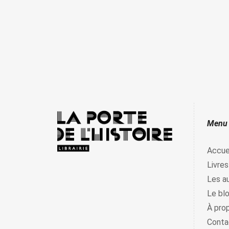
Menu
Accue
Livres
Les a
Le bl
À pro
Conta