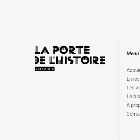
Menu
Accue
Livres
Les a
Le bl
À pro
Conta