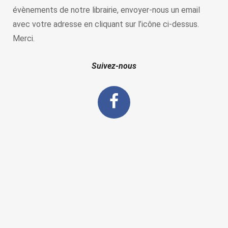
évènements de notre librairie, envoyer-nous un email
avec votre adresse en cliquant sur l’icône ci-dessus.
Merci.
Suivez-nous
La porte de l'histoire ©2019 -
CGV
-
CGU et Mentions Légales
-
Contacts