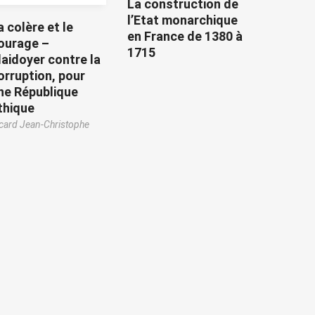
La construction de
l’Etat monarchique
a colère et le
en France de 1380 à
ourage –
1715
laidoyer contre la
orruption, pour
ne République
thique
card Jean-Christophe