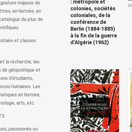
: métropole et
ignature majeure de
Mo
colonies, sociétés
ttres, en histoire, en
coloniales, de la
 catalogue de plus de
conférence de
ntifiques.
Berlin (1884-1885)
à la fin de la guerre
taire et classes
d’Algérie (1962)
t la recherche, les
 de géopolitique et
ns d’étudiants,
ences humaines. Les
atiques en histoire,
ologie, arts, etc.
TS
urs, passionnés ou