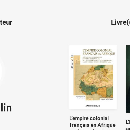
iteur
Livre
lin
L’empire colonial
L
français en Afrique
a