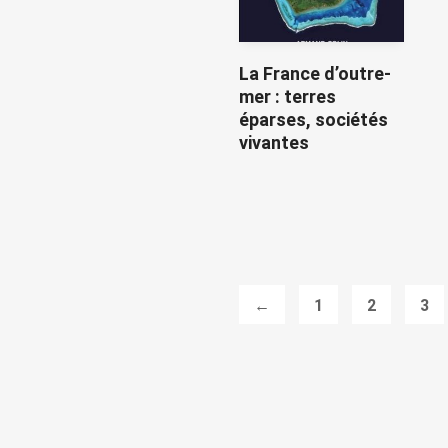
La France d’outre-
mer : terres
éparses, sociétés
vivantes
←
1
2
3