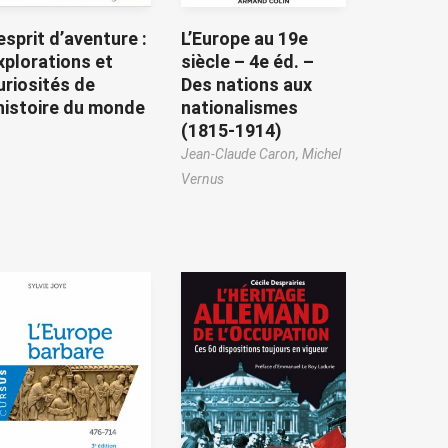
’esprit d’aventure :
L’Europe au 19e
xplorations et
siècle – 4e éd. –
uriosités de
Des nations aux
’histoire du monde
nationalismes
(1815-1914)
Jean-Claude Caron,
Michel
Vernus