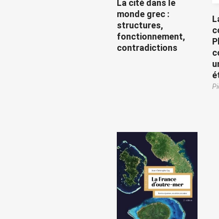
La cité dans le
monde grec :
L
structures,
c
fonctionnement,
P
contradictions
c
u
é
Pi