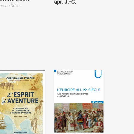
apr. J.-C.
reau Odile