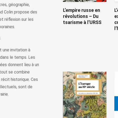
ttres, géographie,
L’empire russe en
L
nd Colin propose des
révolutions – Du
e
t réflexion sur les
tsarisme à l’URSS
c
oraines.
l
S
t une invitation à
dans le temps. Les
es donnent lieu à un
e tout se combine
récit historique. Ces
llectuels, sont de
airie.