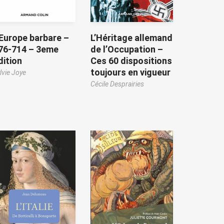
’Europe barbare –
L’Héritage allemand
76-714 – 3eme
de l’Occupation –
dition
Ces 60 dispositions
toujours en vigueur
lvie Joye
Cécile Desprairies