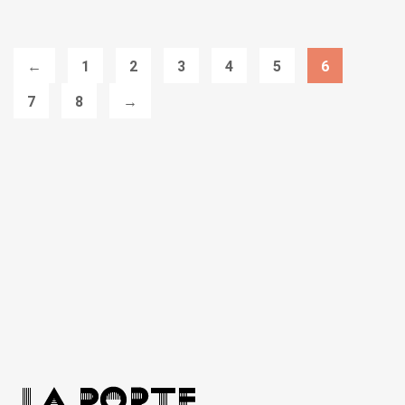
←
1
2
3
4
5
6
7
8
→