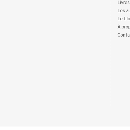
Livres
Les a
Le bl
À pro
Conta