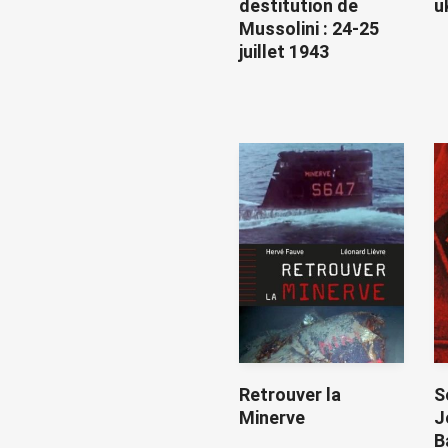
destitution de
u
Mussolini : 24-25
juillet 1943
Retrouver la
S
Minerve
J
B