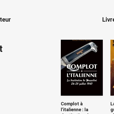
iteur
Livr
t
Complot à
L
l’italienne : la
g