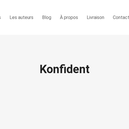
s
Les auteurs
Blog
À propos
Livraison
Contac
Konfident