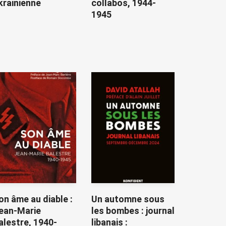
krainienne
collabos, 1944-
1945
on âme au diable :
Un automne sous
ean-Marie
les bombes : journal
alestre, 1940-
libanais :