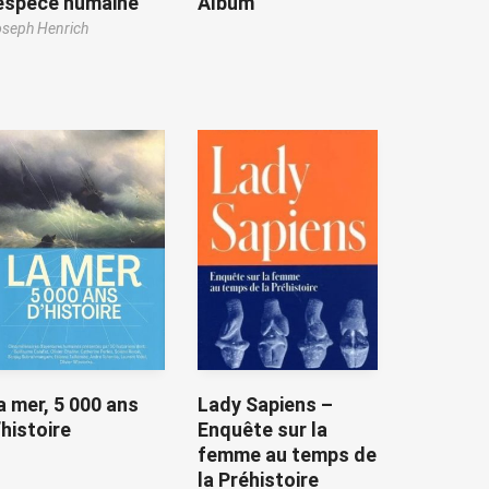
’espèce humaine
Album
seph Henrich
a mer, 5 000 ans
Lady Sapiens –
’histoire
Enquête sur la
femme au temps de
la Préhistoire