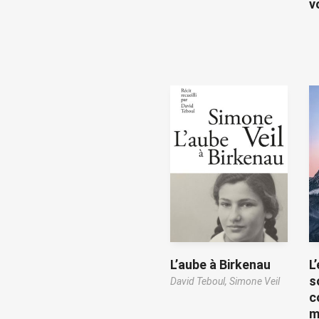
v
L’aube à Birkenau
L
s
David Teboul,
Simone Veil
c
m