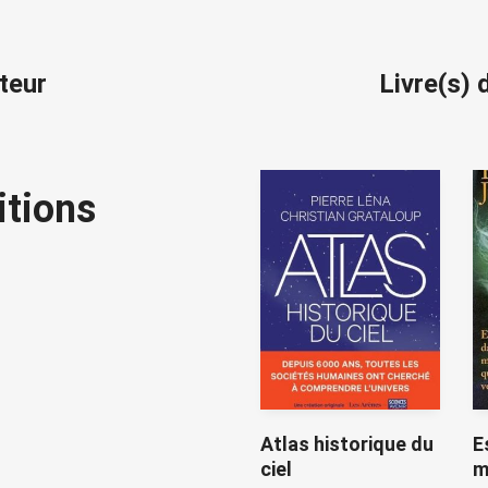
iteur
Livre(s) 
itions
Atlas historique du
E
ciel
m