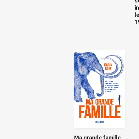
s
i
l
1
Ma grande famille