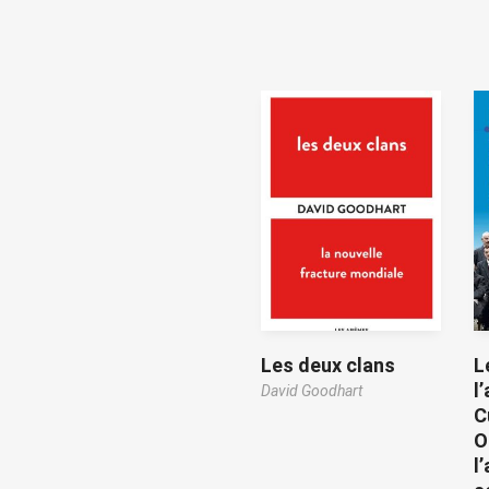
Les deux clans
L
l
David Goodhart
C
O
l