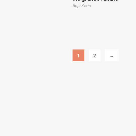
Bojs Karin
1
2
→