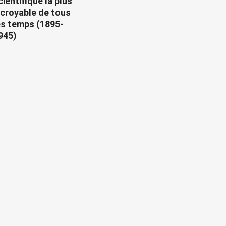
cientifique la plus
ncroyable de tous
es temps (1895-
945)