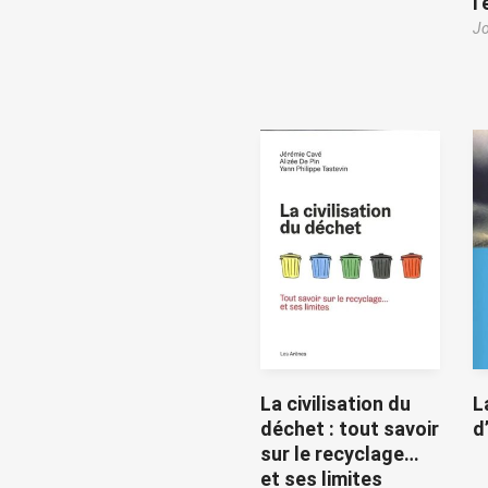
l
Jo
La civilisation du
L
déchet : tout savoir
d
sur le recyclage…
et ses limites