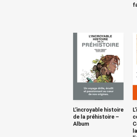
f
L’incroyable histoire
L
de la préhistoire –
c
Album
C
l