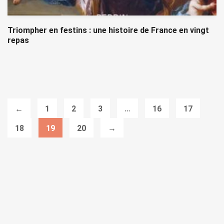
Triompher en festins : une histoire de France en vingt
repas
←
1
2
3
…
16
17
18
19
20
→