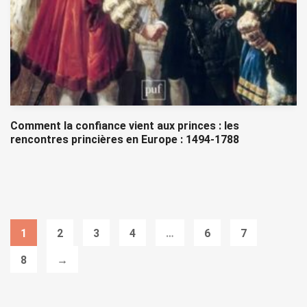
Comment la confiance vient aux princes : les
rencontres princières en Europe : 1494-1788
1
2
3
4
…
6
7
8
→