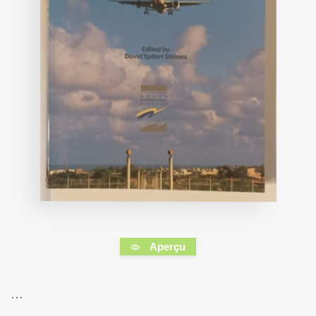
Aperçu
…