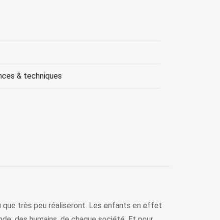
nces & techniques
eu que très peu réaliseront. Les enfants en effet
u monde, des humains, de chaque société. Et pour