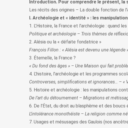
Introduction. Pour comprendre le présent, la 
Les récits des origines – La double fonction de l
I. Archéologie et « identité » : les manipulation
1. L’Histoire, la France et l’archéologie : quand l
Politique et archéologie – Trois thèmes de réflex
2. Alésia ou la « défaite fondatrice »
François Fillon : « Alésia est devenu une légende
3. Éternelle, la France ?
« Du fond des âges » – Une Maison qui fait probl
4. L’histoire, l’archéologie et les programmes scol
Controverses, simplifications et ignorances… – « 
5. Histoire et archéologie : les manipulations con
De l’art du détournement – Migrations et métissage
6. De l’État, du droit au blasphème et des boucs 
L’intolérance monothéiste – La religion comme né
7. Usages et mésusages des Gaulois (nos ancêtre