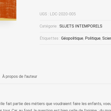
UGS :
LDC-2020-005
Catégorie :
SUJETS INTEMPORELS
Étiquettes :
Géopolitique
,
Politique
,
Scie
À propos de l'auteur
 elle fait partie des métiers que voudraient faire les enfants, vo
eur tour. Car, au fond, la question est bien celle de l’origine : d