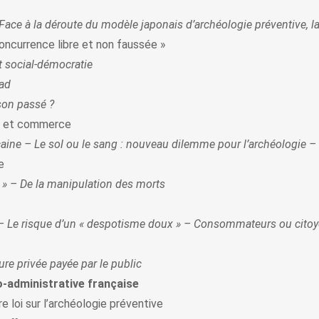
ace à la déroute du modèle japonais d’archéologie préventive, la
concurrence libre et non faussée »
t social-démocratie
had
son passé ?
me et commerce
aine – Le sol ou le sang : nouveau dilemme pour l’archéologie –
e
 » – De la manipulation des morts
 – Le risque d’un « despotisme doux » – Consommateurs ou citoy
ure privée payée par le public
co-administrative française
re loi sur l’archéologie préventive