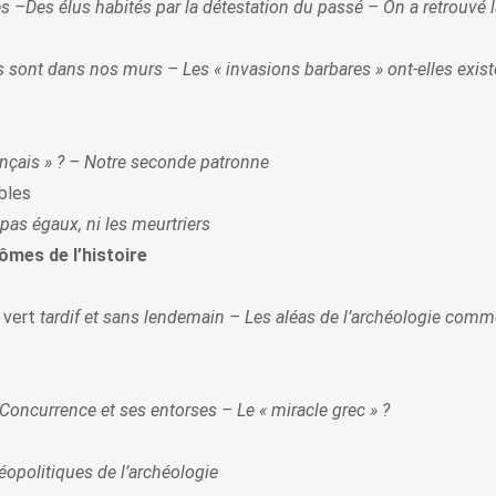
es –Des élus habités par la détestation du passé – On a retrouvé 
s sont dans nos murs – Les « invasions barbares » ont-elles existé
nçais » ? – Notre seconde patronne
bles
pas égaux, ni les meurtriers
tômes de l’histoire
 vert
tardif et sans lendemain – Les aléas de l’archéologie comme
Concurrence et ses entorses – Le « miracle grec » ?
opolitiques de l’archéologie