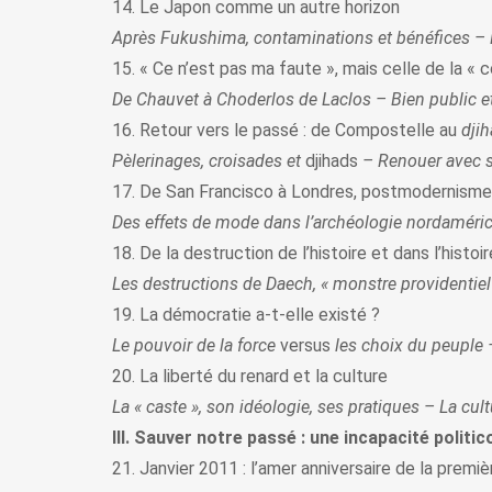
14. Le Japon comme un autre horizon
Après Fukushima, contaminations et bénéfices – F
15. « Ce n’est pas ma faute », mais celle de la « 
De Chauvet à Choderlos de Laclos – Bien public e
16. Retour vers le passé : de Compostelle au
dji
Pèlerinages, croisades et
djihads
– Renouer avec 
17. De San Francisco à Londres, postmodernis
Des effets de mode dans l’archéologie nordaméric
18. De la destruction de l’histoire et dans l’histoir
Les destructions de Daech, « monstre providentiel
19. La démocratie a-t‑elle existé ?
Le pouvoir de la force
versus
les choix du peuple
20. La liberté du renard et la culture
La « caste », son idéologie, ses pratiques – La cult
III. Sauver notre passé : une incapacité politi
21. Janvier 2011 : l’amer anniversaire de la premiè