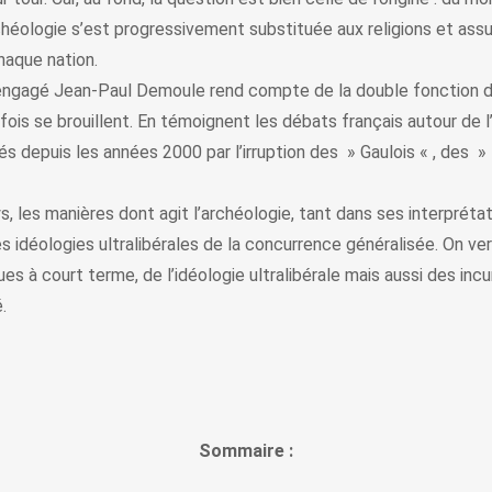
chéologie s’est progressivement substituée aux religions et assur
chaque nation.
engagé Jean-Paul Demoule rend compte de la double fonction de c
rfois se brouillent. En témoignent les débats français autour de
rqués depuis les années 2000 par l’irruption des » Gaulois « , des 
les manières dont agit l’archéologie, tant dans ses interprétat
s idéologies ultralibérales de la concurrence généralisée. On verr
à court terme, de l’idéologie ultralibérale mais aussi des incu
.
Sommaire :