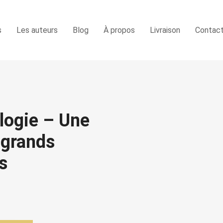
s
Les auteurs
Blog
À propos
Livraison
Contac
ologie – Une
 grands
s