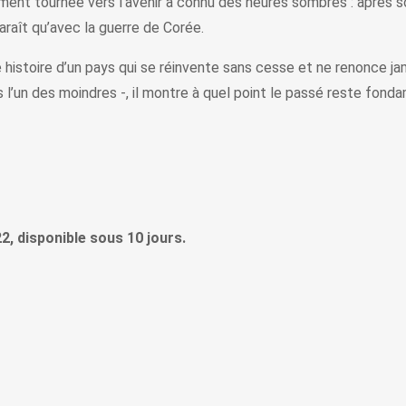
ent tournée vers l’avenir a connu des heures sombres : après so
araît qu’avec la guerre de Corée.
histoire d’un pays qui se réinvente sans cesse et ne renonce ja
as l’un des moindres -, il montre à quel point le passé reste fon
2, disponible sous 10 jours.