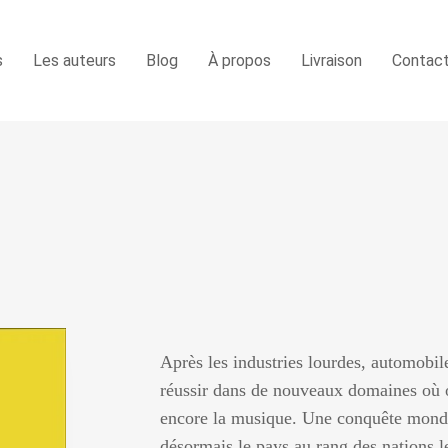
s
Les auteurs
Blog
À propos
Livraison
Contac
Après les industries lourdes, automobile
réussir dans de nouveaux domaines où on
encore la musique. Une conquête mondia
désormais le pays au rang des nations 