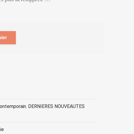
ier
contemporain
,
DERNIERES NOUVEAUTES
ie