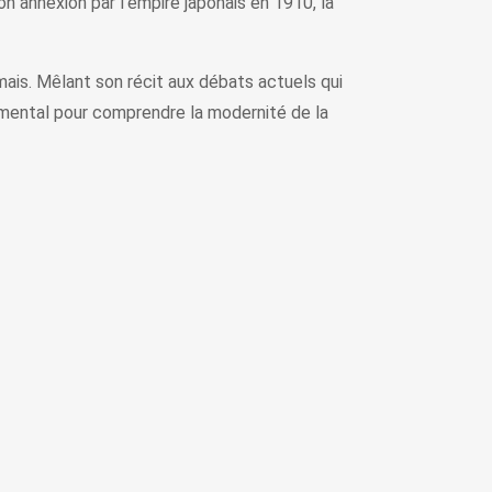
n annexion par l’empire japonais en 1910, la
mais. Mêlant son récit aux débats actuels qui
damental pour comprendre la modernité de la