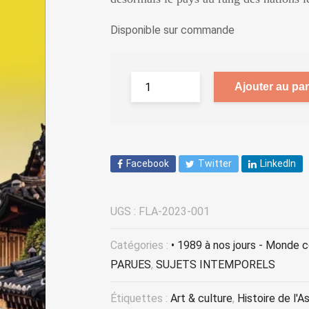
Disponible sur commande
Ajouter au pan
Facebook
Twitter
LinkedIn
UGS :
FLA-2023-001
Catégories :
• 1989 à nos jours - Monde 
PARUES
,
SUJETS INTEMPORELS
Étiquettes :
Art & culture
,
Histoire de l'As