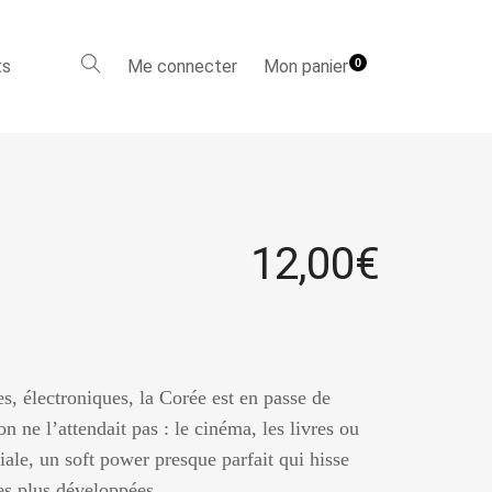
ts
Me connecter
Mon panier
0
12,00
€
s, électroniques, la Corée est en passe de
 ne l’attendait pas : le cinéma, les livres ou
le, un soft power presque parfait qui hisse
les plus développées. …