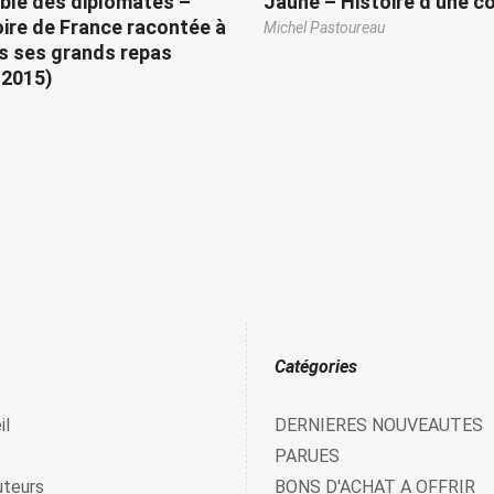
able des diplomates –
Jaune – Histoire d’une c
oire de France racontée à
Michel Pastoureau
s ses grands repas
-2015)
Catégories
il
DERNIERES NOUVEAUTES
PARUES
uteurs
BONS D'ACHAT A OFFRIR