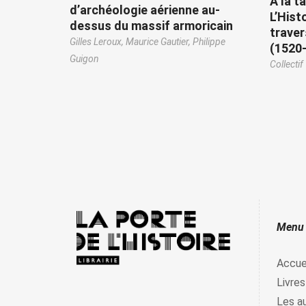
A la t
d’archéologie aérienne au-
L’Hist
dessus du massif armoricain
traver
Gilles Leroux,
Maurice Gautier,
Philippe
(1520
Guigon
Collectif
Menu
Accue
Livres
Les a