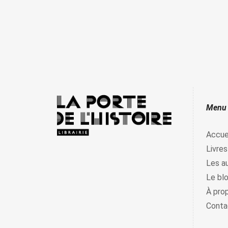
Menu
Accue
Livres
Les a
Le bl
À pro
Conta