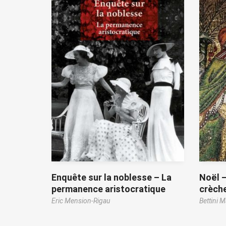
Enquête sur la noblesse – La
Noël –
permanence aristocratique
crèch
Eric Mension-Rigau
Bettini M