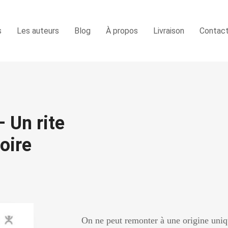
s
Les auteurs
Blog
À propos
Livraison
Contac
 Un rite
oire
On ne peut remonter à une origine uniq