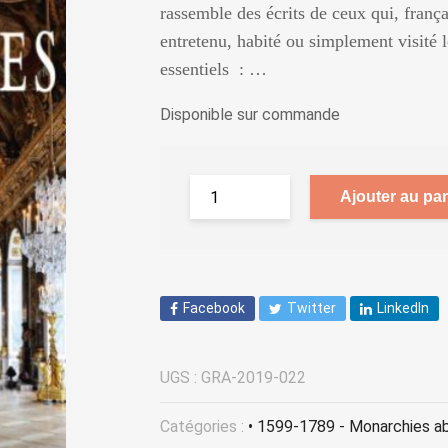
rassemble des écrits de ceux qui, frança
entretenu, habité ou simplement visité 
essentiels : …
Disponible sur commande
Ajouter au pan
Facebook
Twitter
LinkedIn
UGS :
GRA-2019-022
Catégories :
• 1599-1789 - Monarchies a