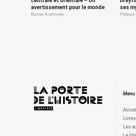
centrale et orientale – Un
Dreyfu
avertissement pour le monde
ses m
Roman Krakovsky
Philippe 
Menu
Accue
Livres
Les a
Le bl