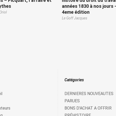
s – Picquart, l’affaire et
histoire du droit du trava
ythes
années 1830 à nos jours 
4eme édition
Oriol
Le Goff Jacques
Catégories
il
DERNIERES NOUVEAUTES
PARUES
uteurs
BONS D'ACHAT A OFFRIR
og
PRÉHISTOIRE