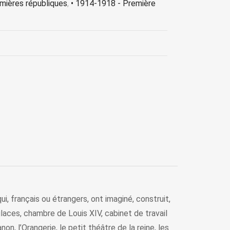
mières républiques
,
• 1914-1918 - Première
i, français ou étrangers, ont imaginé, construit,
laces, chambre de Louis XIV, cabinet de travail
on, l’Orangerie, le petit théâtre de la reine, les