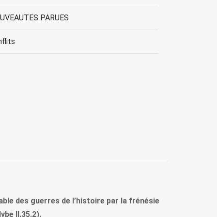
OUVEAUTES PARUES
flits
le des guerres de l’histoire par la frénésie
be II.35.2).