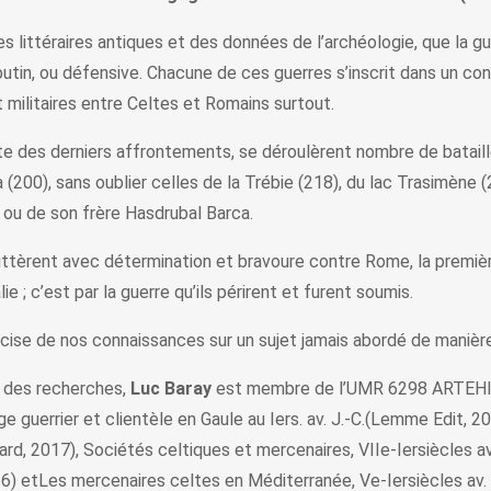
es littéraires antiques et des données de l’archéologie, que la g
à butin, ou défensive. Chacune de ces guerres s’inscrit dans un c
t militaires entre Celtes et Romains surtout.
, date des derniers affrontements, se déroulèrent nombre de bata
a (200), sans oublier celles de la Trébie (218), du lac Trasimène
 ou de son frère Hasdrubal Barca.
uttèrent avec détermination et bravoure contre Rome, la première
ie ; c’est par la guerre qu’ils périrent et furent soumis.
précise de nos connaissances sur un sujet jamais abordé de maniè
r des recherches,
Luc Baray
est membre de l’UMR 6298 ARTEHIS 
uerrier et clientèle en Gaule au Iers. av. J.-C.(Lemme Edit, 20
card, 2017), Sociétés celtiques et mercenaires, VIIe-Iersiècles a
16) etLes mercenaires celtes en Méditerranée, Ve-Iersiècles av.