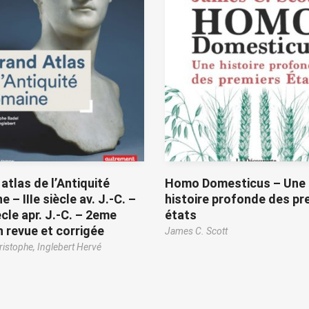
atlas de l’Antiquité
Homo Domesticus – Une
 – IIIe siècle av. J.-C. –
histoire profonde des pr
ècle apr. J.-C. – 2eme
états
n revue et corrigée
James C. Scott
ristophe,
Inglebert Hervé