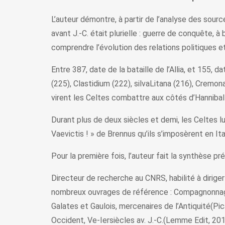
L’auteur démontre, à partir de l’analyse des sourc
avant J.-C. était plurielle : guerre de conquête, 
comprendre l’évolution des relations politiques e
Entre 387, date de la bataille de l’Allia, et 155
(225), Clastidium (222), silvaLitana (216), Cremon
virent les Celtes combattre aux côtés d’Hannibal
Durant plus de deux siècles et demi, les Celtes l
Vaevictis ! » de Brennus qu’ils s’imposèrent en Ital
Pour la première fois, l’auteur fait la synthèse 
Directeur de recherche au CNRS, habilité à dirige
nombreux ouvrages de référence : Compagnonnage g
Galates et Gaulois, mercenaires de l’Antiquité(Pi
Occident, Ve-Iersiècles av. J.-C.(Lemme Edit, 20