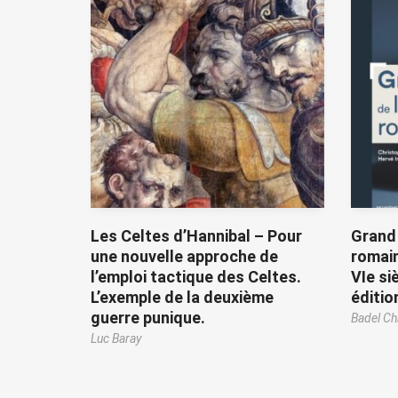
Les Celtes d’Hannibal – Pour
Grand 
une nouvelle approche de
romaine
l’emploi tactique des Celtes.
VIe si
L’exemple de la deuxième
éditio
guerre punique.
Badel Ch
Luc Baray