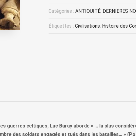
Catégories :
ANTIQUITÉ
,
DERNIERES N
Étiquettes :
Civilisations
,
Histoire des Con
s guerres celtiques, Luc Baray aborde « … la plus considérab
re des soldats engagés et tués dans les batailles… » (Poly