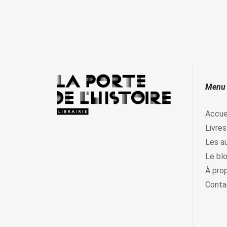
Menu
Accue
Livres
Les a
Le bl
À pro
Conta