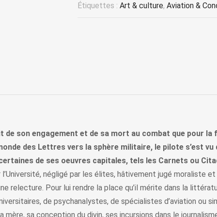
Étiquettes :
Art & culture
,
Aviation & Con
it de son engagement et de sa mort au combat que pour la f
onde des Lettres vers la sphère militaire, le pilote s’est vu 
taines de ses oeuvres capitales, tels les Carnets ou Citadell
l’Université, négligé par les élites, hâtivement jugé moraliste 
e relecture. Pour lui rendre la place qu’il mérite dans la littér
d’universitaires, de psychanalystes, de spécialistes d’aviation ou
a mère, sa conception du divin, ses incursions dans le journalism