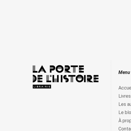
Menu
Accue
Livres
Les a
Le bl
À pro
Conta