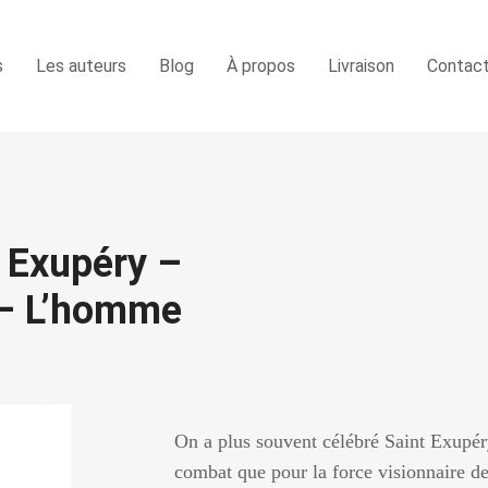
s
Les auteurs
Blog
À propos
Livraison
Contac
 Exupéry –
n – L’homme
On a plus souvent célébré Saint Exupér
combat que pour la force visionnaire de