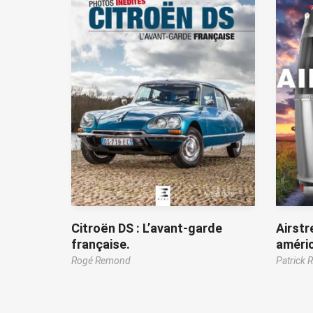
Citroën DS : L’avant-garde
Airstr
française.
améric
Rogé Remond
Patrick R