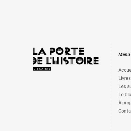
Menu
Accue
Livres
Les a
Le bl
À pro
Conta