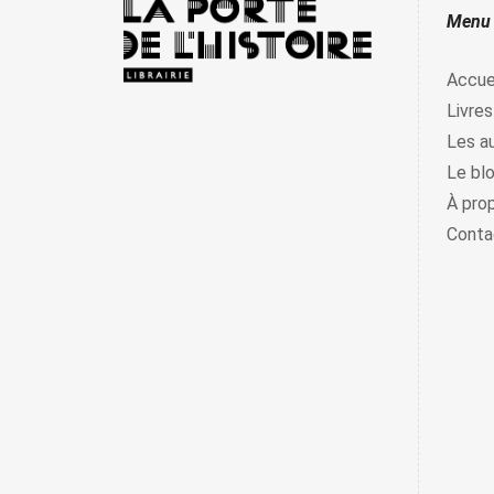
Menu
Accue
Livres
Les a
Le bl
À pro
Conta