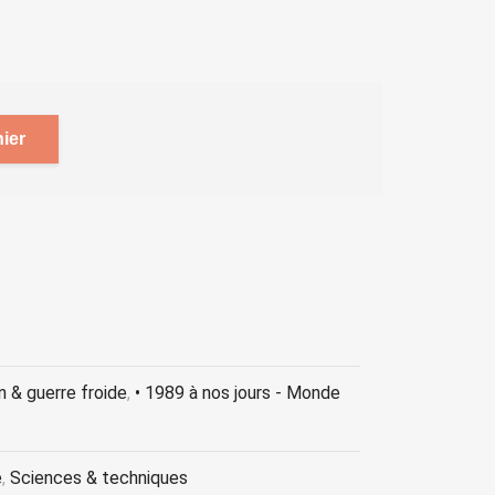
ier
n & guerre froide
,
• 1989 à nos jours - Monde
e
,
Sciences & techniques