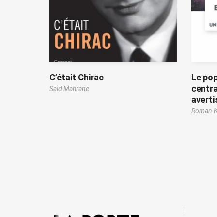
C’était Chirac
Le pop
centra
Saïd Mahrane
avert
Roman K