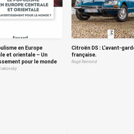
ulisme en Europe
Citroën DS : L’avant-gard
le et orientale – Un
française.
issement pour le monde
Rogé Remond
rakovsky