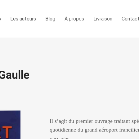
s
Les auteurs
Blog
À propos
Livraison
Contac
Gaulle
Il s’agit du premier ouvrage traitant spé
quotidienne du grand aéroport francilie
passager. …