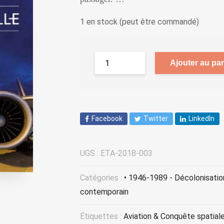
1 en stock (peut être commandé)
Ajouter au pan
Facebook
Twitter
LinkedIn
UGS :
ETA-2018-003
Catégories :
• 1946-1989 - Décolonisatio
contemporain
Étiquettes :
Aviation & Conquête spatial