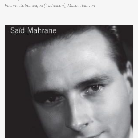
Etienne Dobenesque (traduction),
Malise Ruthven