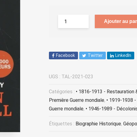
Ajouter au pan
Facebook
Twitter
LinkedIn
UGS :
TAL-2021-023
Catégories :
• 1816-1913 - Restauration 
Première Guerre mondiale
,
• 1919-1938 -
Guerre mondiale
,
• 1946-1989 - Décolonis
Étiquettes :
Biographie Historique
,
Géopol