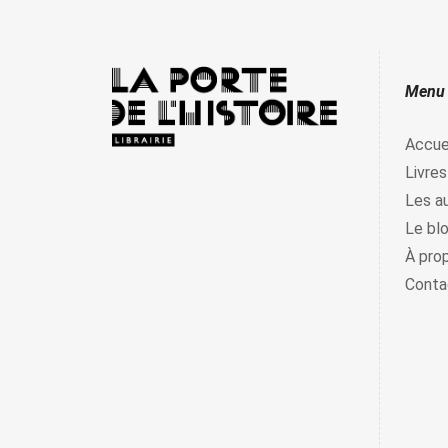
Menu
Accue
Livres
Les a
Le bl
À pro
Conta