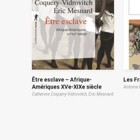
Être esclave – Afrique-
Les Fr
Amériques XVe-XIXe siècle
Antoine 
Catherine Coquery-Vidrovitch,
Eric Mesnard