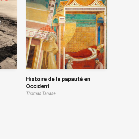
Histoire de la papauté en
Occident
Thomas Tanase