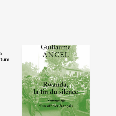
a
lture