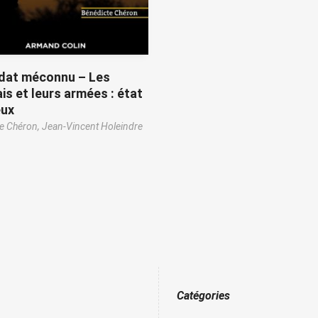
ldat méconnu – Les
is et leurs armées : état
eux
e Chéron,
Jean-Vincent Holeindre
Catégories