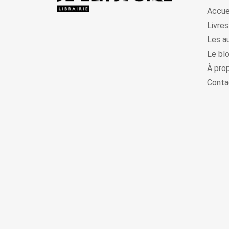
Accue
Livres
Les a
Le bl
À pro
Conta