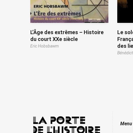
L’Âge des extrêmes – Histoire
Le so
du court XXe siècle
França
des li
Eric Hobsbawm
Bénédict
Menu