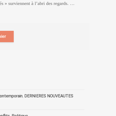
lés » surviennent à l’abri des regards. …
ier
contemporain
,
DERNIERES NOUVEAUTES
nflits
,
Politique