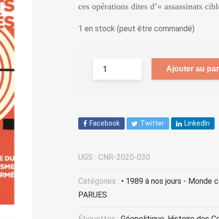
ces opérations dites d’« assassinats cib
1 en stock (peut être commandé)
Ajouter au pan
Facebook
Twitter
LinkedIn
UGS :
CNR-2020-030
Catégories :
• 1989 à nos jours - Monde 
PARUES
Étiquettes :
Géopolitique
,
Histoire des Co