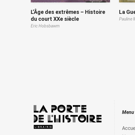
L’Âge des extrêmes – Histoire
La Gue
du court XXe siècle
Pauline 
Eric Hobsbawm
Menu
Accue