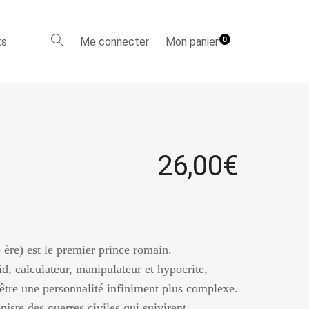
ts
Me connecter
Mon panier
0
26,00
€
 ère) est le premier prince romain.
, calculateur, manipulateur et hypocrite,
être une personnalité infiniment plus complexe.
oniste des guerres civiles qui suivirent