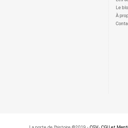
Le bl
À pro
Conta
La porte de l'histoire ©2019 -
CGV
-
CGU et Menti