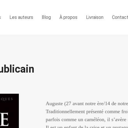
s
Les auteurs
Blog
À propos
Livraison
Contac
ublicain
Auguste (27 avant notre ère/14 de notre
Traditionnellement présenté comme froid
parfois comme un caméléon, il s’avère 
Il est un enfant de la crise et un protag