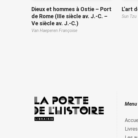
Dieux et hommes à Ostie – Port
L’art 
de Rome (IIIe siècle av. J.-C. –
Sun Tzu
Ve siècle av. J.-C.)
Van Haeperen Françoise
Menu
Accue
Livres
Les a