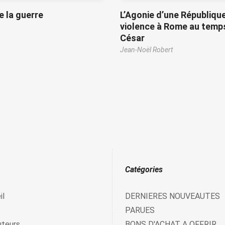
de la guerre
L’Agonie d’une Républiqu
violence à Rome au temp
César
Jean-Noël Robert
Catégories
il
DERNIERES NOUVEAUTES
PARUES
uteurs
BONS D'ACHAT A OFFRIR