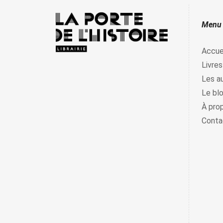
Menu
Accue
Livres
Les a
Le bl
À pro
Conta