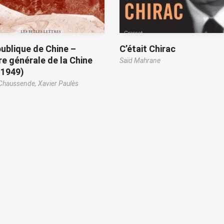
ublique de Chine –
C’était Chirac
re générale de la Chine
Saïd Mahrane
-1949)
Chaussende,
Xavier Paulès