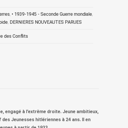
erres
,
• 1939-1945 - Seconde Guerre mondiale
,
oide
,
DERNIERES NOUVEAUTES PARUES
re des Conflits
e, engagé à l’extrême droite. Jeune ambitieux,
 des Jeunesses hitlériennes à 24 ans. Il en
jeunes à partir de 1933.