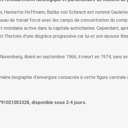
er, Henriette Hoffmann, Baldur von Schirach est nommé Gauleiter
éseau de travail forcé avec les camps de concentration du compl
 et mondaine active dans la capitale autrichienne. Cependant, apr
 l’histoire d’une disgrâce progressive car lui et son épouse finis
 Nuremberg, libéré en septembre 1966, il meurt en 1974, sans avo
mière biographie d’envergure consacrée à cette figure centrale 
9791021053328, disponible sous 2-4 jours.