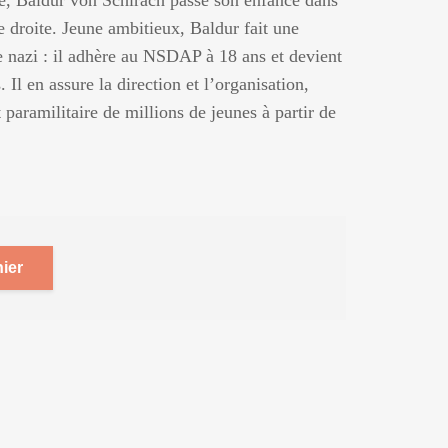
ne, Baldur von Schirach passe son enfance dans
 droite. Jeune ambitieux, Baldur fait une
e nazi : il adhère au NSDAP à 18 ans et devient
 Il en assure la direction et l’organisation,
paramilitaire de millions de jeunes à partir de
ier