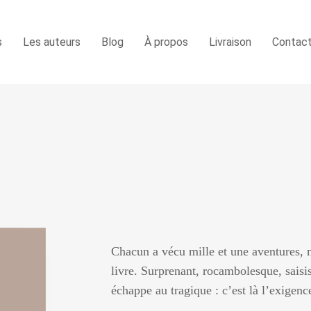
s
Les auteurs
Blog
À propos
Livraison
Contac
Chacun a vécu mille et une aventures, m
livre. Surprenant, rocambolesque, sais
échappe au tragique : c’est là l’exigen