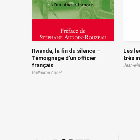
Rwanda, la fin du silence –
Les le
Témoignage d’un officier
très i
français
Jean-Mar
Guillaume Ancel