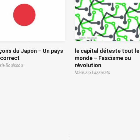
çons du Japon – Un pays
le capital déteste tout le
ncorrect
monde – Fascisme ou
révolution
ie Bouissou
Maurizio Lazzarato