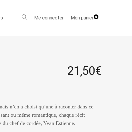
ts
Me connecter
Mon panier
0
21,50
€
ais n’en a choisi qu’une à raconter dans ce
issant ou même romantique, chaque récit
ce du chef de cordée, Yvan Estienne.