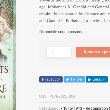
Towards the end of 1906, a meeting to
age, Mohandas K. Gandhi and General 
empire, but separated by distance and 
and Gandhi in Porbandar, a duchy of th
Disponible sur commande
Ajouter au pan
Facebook
Twitter
LinkedIn
UGS :
PEN-2025-069
Catégories :
• 1816-1913 - Restauration 