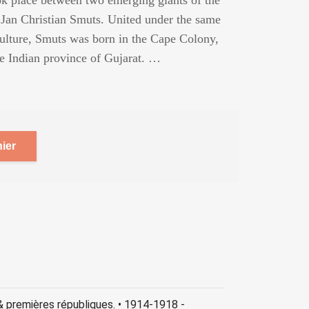
ok place between two emerging giants of the
Jan Christian Smuts. United under the same
culture, Smuts was born in the Cape Colony,
e Indian province of Gujarat. …
ier
& premières républiques
,
• 1914-1918 -