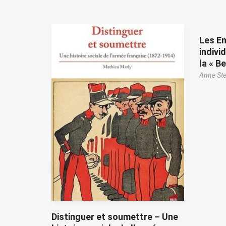
Les En
individ
la « B
Anne Ste
Distinguer et soumettre – Une