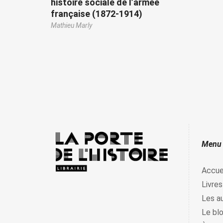
histoire sociale de l’armée
française (1872-1914)
Mathieu Marly
Menu
Accue
Livres
Les a
Le bl