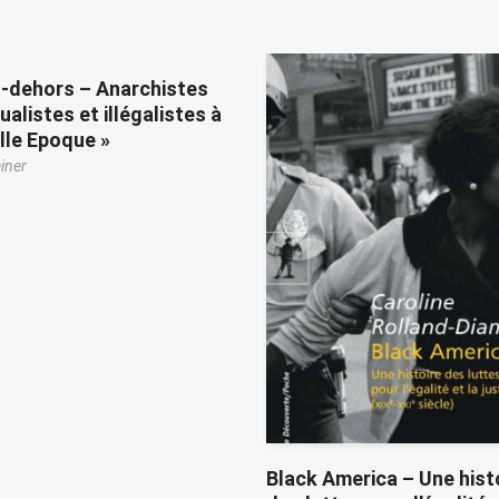
-dehors – Anarchistes
ualistes et illégalistes à
elle Epoque »
iner
Black America – Une hist