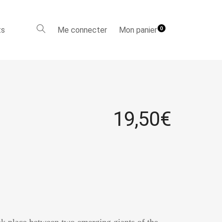
ts
Me connecter
Mon panier
0
19,50
€