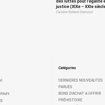
des luttes pour l’égalité e
justice (XIXe – XXIe siècl
Caroline Rolland-Diamond
Catégories
il
DERNIERES NOUVEAUTES
PARUES
uteurs
BONS D'ACHAT A OFFRIR
og
PRÉHISTOIRE