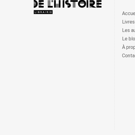
Accue
Livres
Les a
Le bl
À pro
Conta