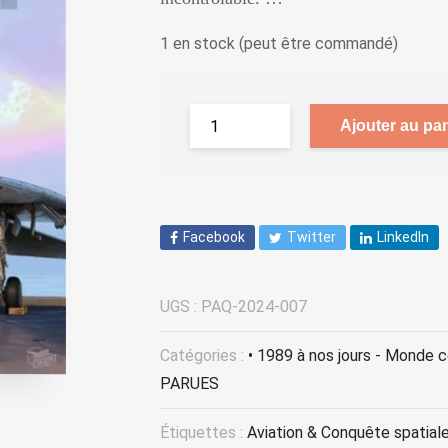
1 en stock (peut être commandé)
Ajouter au pan
Facebook
Twitter
LinkedIn
UGS :
PAQ-2024-007
Catégories :
• 1989 à nos jours - Monde 
PARUES
Étiquettes :
Aviation & Conquête spatial