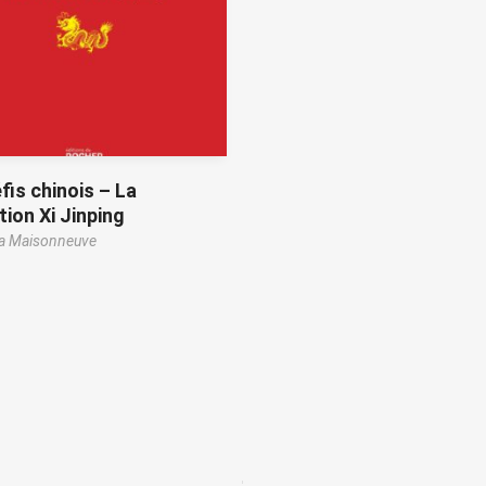
fis chinois – La
tion Xi Jinping
La Maisonneuve