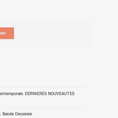
ier
contemporain
,
DERNIERES NOUVEAUTES
e
,
Bande Dessinée