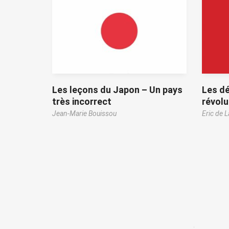
Les leçons du Japon – Un pays
Les dé
très incorrect
révolu
Jean-Marie Bouissou
Eric de 