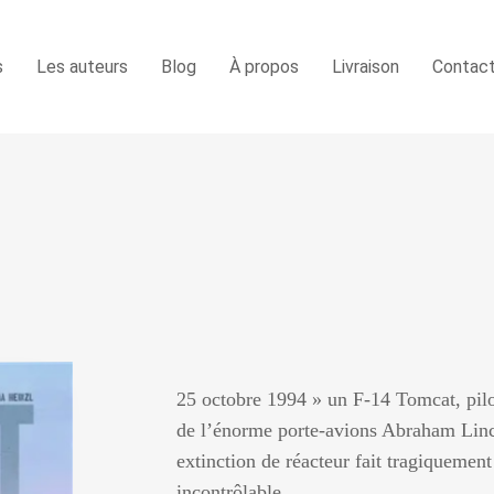
s
Les auteurs
Blog
À propos
Livraison
Contac
25 octobre 1994 » un F-14 Tomcat, pilo
de l’énorme porte-avions Abraham Linc
extinction de réacteur fait tragiquement
incontrôlable. …