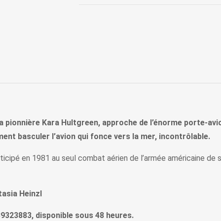
 la pionnière Kara Hultgreen, approche de l’énorme porte-av
ent basculer l’avion qui fonce vers la mer, incontrôlable.
articipé en 1981 au seul combat aérien de l’armée américaine de sa
asia Heinzl
889323883, disponible sous 48 heures.