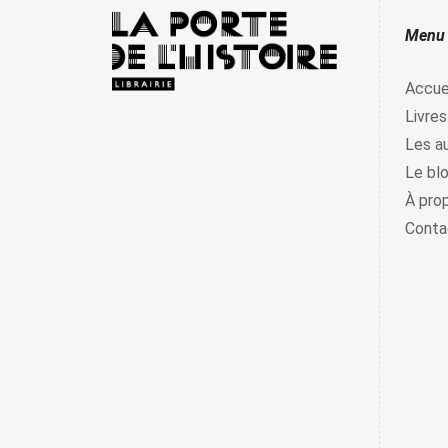
Menu
Accue
Livres
Les a
Le bl
À pro
Conta