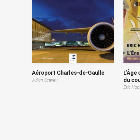
Aéroport Charles-de-Gaulle
L’Âge 
du cou
Julien Scavini
Eric Ho