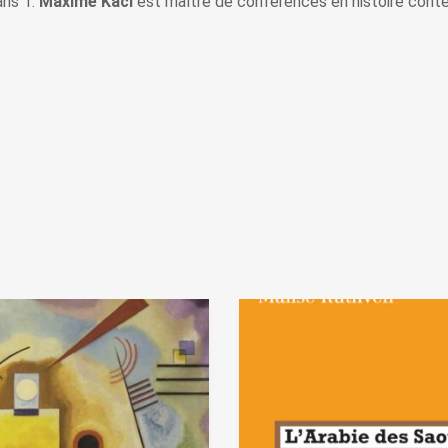
ris 1.
Maxime Kaci
est maître de conférences en histoire cont