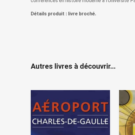
conférences en histoire moderne à l’Université Pa
Détails produit : livre broché.
Autres livres à découvrir...