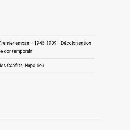
Premier empire
,
• 1946-1989 - Décolonisation
nde contemporain
des Conflits
,
Napoléon