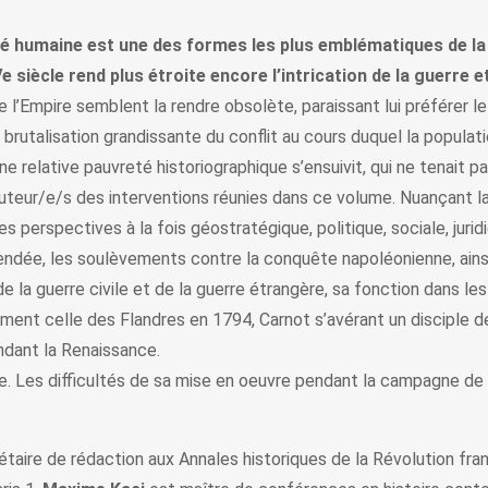
 humaine est une des formes les plus emblématiques de la g
Ve siècle rend plus étroite encore l’intrication de la guerre e
 l’Empire semblent la rendre obsolète, paraissant lui préférer le
 brutalisation grandissante du conflit au cours duquel la populati
 une relative pauvreté historiographique s’ensuivit, qui ne tena
auteur/e/s des interventions réunies dans ce volume. Nuançant la
 perspectives à la fois géostratégique, politique, sociale, jurid
 Vendée, les soulèvements contre la conquête napoléonienne, ains
e la guerre civile et de la guerre étrangère, sa fonction dans 
ment celle des Flandres en 1794, Carnot s’avérant un disciple d
ndant la Renaissance.
. Les difficultés de sa mise en oeuvre pendant la campagne de
aire de rédaction aux Annales historiques de la Révolution fra