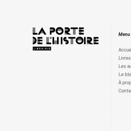
Menu
Accue
Livres
Les a
Le bl
À pro
Conta