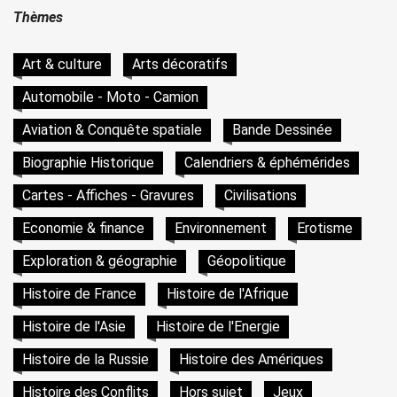
Thèmes
Art & culture
Arts décoratifs
Automobile - Moto - Camion
Aviation & Conquête spatiale
Bande Dessinée
Biographie Historique
Calendriers & éphémérides
Cartes - Affiches - Gravures
Civilisations
Economie & finance
Environnement
Erotisme
Exploration & géographie
Géopolitique
Histoire de France
Histoire de l'Afrique
Histoire de l'Asie
Histoire de l'Energie
Histoire de la Russie
Histoire des Amériques
Histoire des Conflits
Hors sujet
Jeux