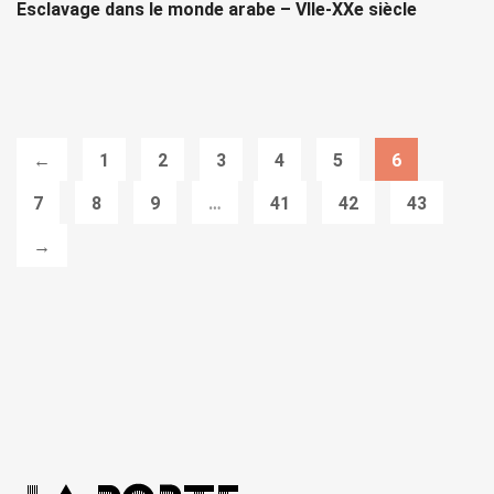
Esclavage dans le monde arabe – VIIe-XXe siècle
←
1
2
3
4
5
6
7
8
9
…
41
42
43
→