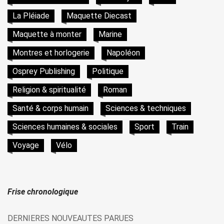
La Pléiade
Maquette Diecast
Maquette à monter
Marine
Montres et horlogerie
Napoléon
Osprey Publishing
Politique
Religion & spiritualité
Roman
Santé & corps humain
Sciences & techniques
Sciences humaines & sociales
Sport
Train
Voyage
Vélo
Frise chronologique
DERNIERES NOUVEAUTES PARUES