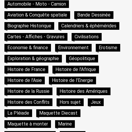
Automobile - Moto - Camion
Aviation & Conquête spatiale
Bande Dessinée
Biographie Historique
Calendriers & éphémérides
Cartes - Affiches - Gravures
Civilisations
Economie & finance
Environnement
Erotisme
Exploration & géographie
Géopolitique
Histoire de France
Histoire de l'Afrique
Histoire de l'Asie
Histoire de l'Energie
Histoire de la Russie
Histoire des Amériques
Histoire des Conflits
Hors sujet
Jeux
La Pléiade
Maquette Diecast
Maquette à monter
Marine