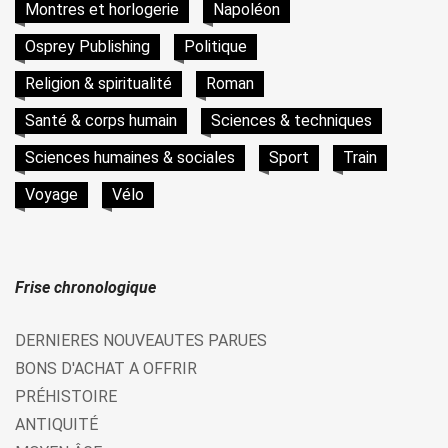
Montres et horlogerie
Napoléon
Osprey Publishing
Politique
Religion & spiritualité
Roman
Santé & corps humain
Sciences & techniques
Sciences humaines & sociales
Sport
Train
Voyage
Vélo
Frise chronologique
DERNIERES NOUVEAUTES PARUES
BONS D'ACHAT A OFFRIR
PRÉHISTOIRE
ANTIQUITÉ