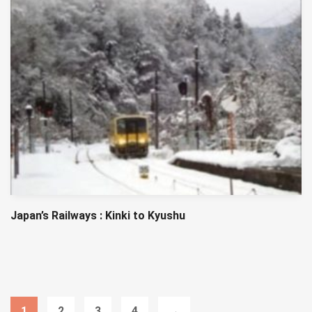
Japan’s Railways : Kinki to Kyushu
1
2
3
4
→