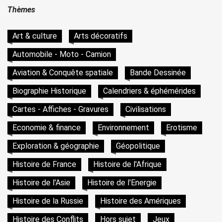
Thèmes
Art & culture
Arts décoratifs
Automobile - Moto - Camion
Aviation & Conquête spatiale
Bande Dessinée
Biographie Historique
Calendriers & éphémérides
Cartes - Affiches - Gravures
Civilisations
Economie & finance
Environnement
Erotisme
Exploration & géographie
Géopolitique
Histoire de France
Histoire de l'Afrique
Histoire de l'Asie
Histoire de l'Energie
Histoire de la Russie
Histoire des Amériques
Histoire des Conflits
Hors sujet
Jeux