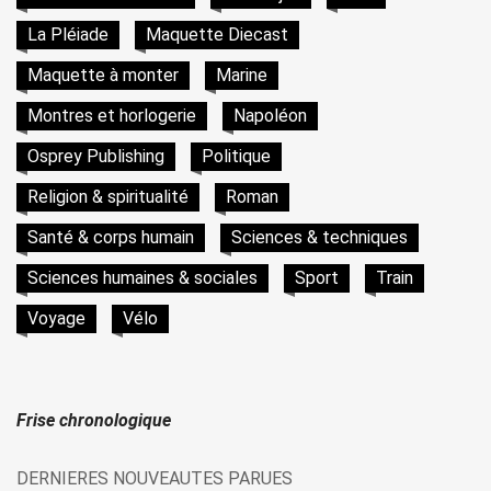
La Pléiade
Maquette Diecast
Maquette à monter
Marine
Montres et horlogerie
Napoléon
Osprey Publishing
Politique
Religion & spiritualité
Roman
Santé & corps humain
Sciences & techniques
Sciences humaines & sociales
Sport
Train
Voyage
Vélo
Frise chronologique
DERNIERES NOUVEAUTES PARUES